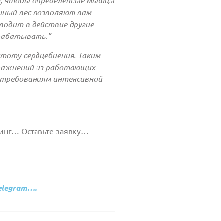
т, чтобы определенные мышцы
нный вес позволяют вам
водит в действие другие
рабатывать.”
стоту сердцебиения. Таким
пражнений из работающих
к требованиям интенсивной
нинг… Оставьте заявку…
elegram
….