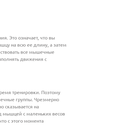
. Это означает, что вы
цу на всю ее длину, а затем
йствовать все мышечные
ыполнять движения с
время тренировки. Поэтому
шечные группы. Чрезмерно
о сказывается на
ад мышцей с маленьких весов
что с этого момента