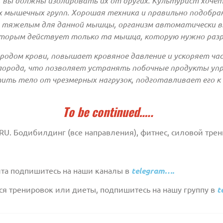
вы должны изолировать их от других. Культурист хоче
х мышечных групп. Хорошая техника и правильно подобра
ом тяжелым для данной мышцы, организм автоматически в
оторым действует только та мышца, которую нужно раз
родом крови, повышает кровяное давление и ускоряет ча
ислорода, что позволяет устранять побочные продукты у
тить тело от чрезмерных нагрузок, подготавливает его 
To be continued…..
RU. Бодибилдинг (все направления), фитнес, силовой тре
йта подпишитесь на наши каналы в
telegram
….
ся тренировок или диеты, подпишитесь на нашу группу в
t