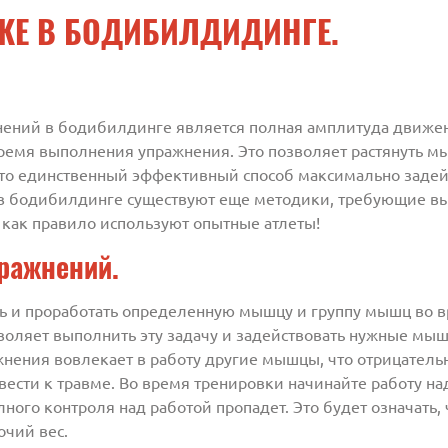
КЕ В БОДИБИЛДИДИНГЕ.
ий в бодибилдинге является полная амплитуда движения
емя выполнения упражнения. Это позволяет растянуть мыш
 Это единственный эффективный способ максимально заде
 в бодибилдинге существуют еще методики, требующие в
как правило используют опытные атлеты!
ражнений.
ть и проработать определенную мышцу и группу мышц во 
воляет выполнить эту задачу и задействовать нужные мы
нения вовлекает в работу другие мышцы, что отрицательн
вести к травме. Во время тренировки начинайте работу н
ого контроля над работой пропадет. Это будет означать, 
очий вес.