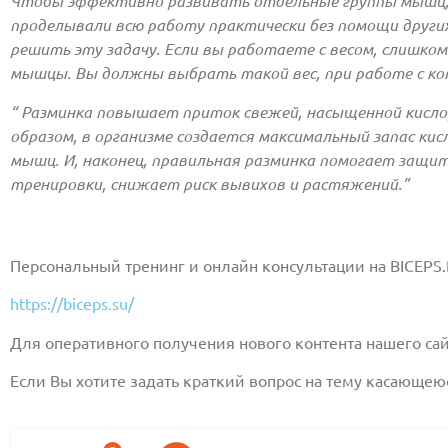
Чтобы эффективно развивать отдельные группы мышц, 
проделывали всю работу практически без помощи други
решить эту задачу. Если вы работаете с весом, слишк
мышцы. Вы должны выбрать такой вес, при работе с к
“ Разминка повышает приток свежей, насыщенной кисло
образом, в организме создается максимальный запас к
мышц. И, наконец, правильная разминка помогает защи
тренировки, снижает риск вывихов и растяжений.”
Персональный тренинг и онлайн консультации на BICEPS.
https://biceps.su/
Для оперативного получения нового контента нашего са
Если Вы хотите задать краткий вопрос на тему касающею