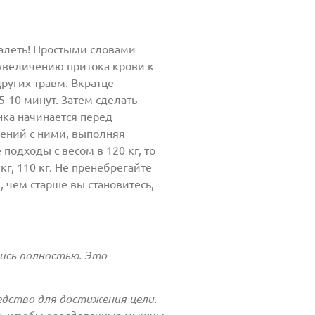
жалеть! Простыми словами
 увеличению притока крови к
ругих травм. Вкратце
-10 минут. Затем сделать
нка начинается перед
ений с ними, выполняя
одходы с весом в 120 кг, то
г, 110 кг. Не пренебрегайте
 чем старше вы становитесь,
ись полностью. Это
едство для достижения цели.