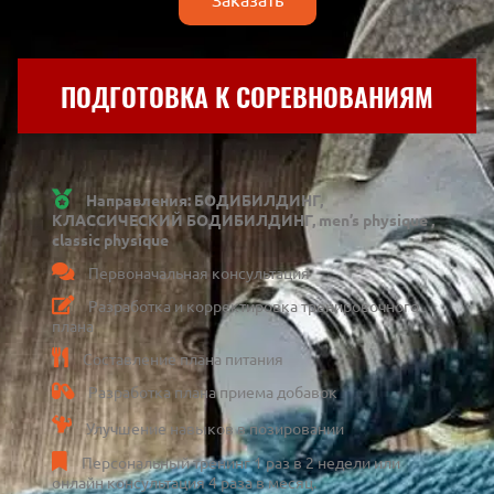
Заказать
ПОДГОТОВКА К СОРЕВНОВАНИЯМ
Направления: БОДИБИЛДИНГ,
КЛАССИЧЕСКИЙ БОДИБИЛДИНГ, men’s physique ,
classic physique
Первоначальная консультация
Разработка и корректировка тренировочного
плана
Составление плана питания
Разработка плана приема добавок
Улучшение навыков в позировании
Персональный тренинг 1 раз в 2 недели или
онлайн консультация 4 раза в месяц.