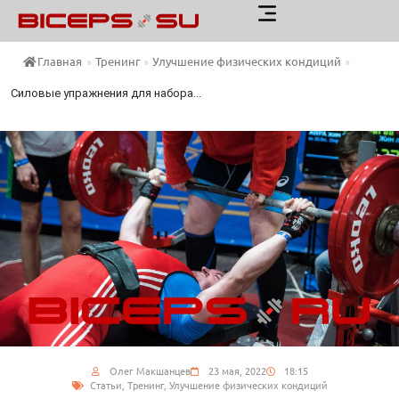
Главная
»
Тренинг
»
Улучшение физических кондиций
»
Силовые упражнения для набора...
Олег Макшанцев
23 мая, 2022
18:15
Статьи
,
Тренинг
,
Улучшение физических кондиций